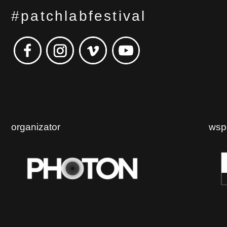
#patchlabfestival
organizator
wsp