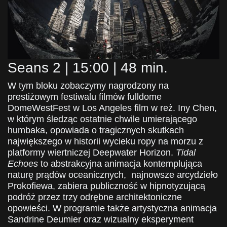
Seans 2 | 15:00 | 48 min.
W tym bloku zobaczymy nagrodzony na
prestiżowym festiwalu filmów fulldome
DomeWestFest w Los Angeles film w reż. Iny Chen,
w którym śledząc ostatnie chwile umierającego
humbaka, opowiada o tragicznych skutkach
największego w historii wycieku ropy na morzu z
platformy wiertniczej Deepwater Horizon.
Tidal
Echoes
to
abstrakcyjna animacja kontemplująca
naturę prądów oceanicznych, n
ajnowsze arcydzieło
Prokofiewa, zabiera publiczność w hipnotyzującą
podróż przez trzy odrębne architektoniczne
opowieści. W programie także artystyczna
animacja
Sandrine Deumier oraz wizualny eksperyment