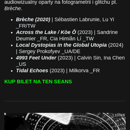
audiowizualny oparty na fotogrametrii i glitchu pt.
Brèche
.
Brèche (2020)
| Sébastien Labrunie, Lu Yi
_FR/TW
Across the Lake / Kòe Ô͘
(2023) | Sandrine
Deumier _FR, Cia Himiân Lí _TW
Local Dystopias in the Global Utopia
(2024)
| Sergey Prokofyev _UA/DE
4993 Feet Under
(2023) | Calvin Sin, Ina Chen
_US
Tidal Echoes
(2023) | Milkorva _FR
KUP BILET NA TEN SEANS
137KB