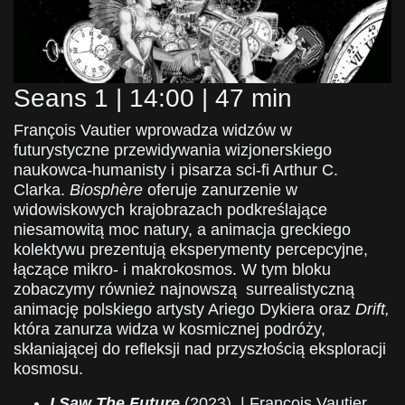
Seans 1 | 14:00 | 47 min
François Vautier wprowadza widzów w
futurystyczne przewidywania wizjonerskiego
naukowca-humanisty i pisarza sci-fi Arthur C.
Clarka.
Biosphère
oferuje zanurzenie w
widowiskowych krajobrazach podkreślające
niesamowitą moc natury, a animacja greckiego
kolektywu prezentują eksperymenty percepcyjne,
łączące mikro- i makrokosmos. W tym bloku
zobaczymy również
najnowszą surrealistyczną
animację polskiego artysty Ariego Dykiera oraz
Drift,
która
zanurza widza w kosmicznej podróży,
skłaniającej do refleksji nad przyszłością eksploracji
kosmosu.
I Saw The Future
(2023) | François Vautier