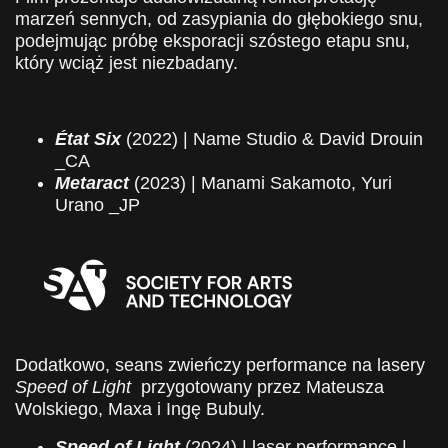
marzeń sennych, od zasypiania do głębokiego snu,
podejmując próbę eksporacji szóstego etapu snu,
który wciąż jest niezbadany.
État Six
(2022) | Name Studio & David Drouin
_CA
Metaract
(2023) | Manami Sakamoto, Yuri
Urano _JP
Dodatkowo, seans zwieńczy performance na lasery
Speed of Light
przygotowany przez Mateusza
Wolskiego, Maxa i Ingę Bubuly.
Speed of Light
(2024) | laser performance |