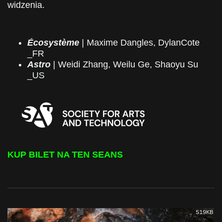
widzenia.
Écosystème
| Maxime Dangles, DylanCote
_FR
Astro
| Weidi Zhang, Weilu Ge, Shaoyu Su
_US
KUP BILET NA TEN SEANS
519KB