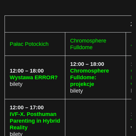
2
Chromosphere
Pałac Potockich
A
Fulldome
12:00 – 18:00
1
12:00 – 18:00
Chromosphere
C
Wystawa ERROЯ?
Fulldome:
F
bilety
projekcje
w
bilety
bi
12:00 – 17:00
IVF-X. Posthuman
1
Parenting in Hybrid
T
Reality
w
bilety